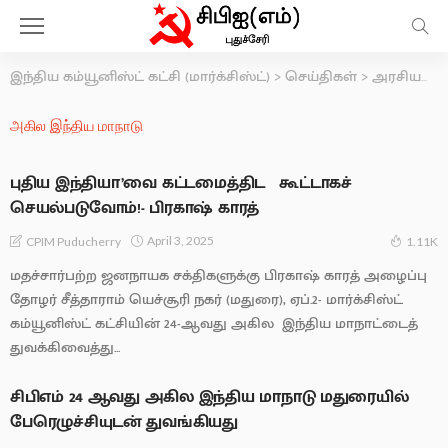
இந்திய கம்யூனிஸ்ட் கட்சி (மார்க்சிஸ்ட்)
>
செய்திகள்
>
அரசியல் தலைமைக்குழு
அகில இந்திய மாநாடு
புதிய இந்தியா’வை கட்டமைத்திட கூட்டாகச்
செயல்படுவோம்!- பிரகாஷ் காரத்
April 3, 2025
CPIM Puducherry
1.11K
மதச்சார்பற்ற ஜனநாயக சக்திகளுக்கு பிரகாஷ் காரத் அழைப்பு
தோழர் சீத்தாராம் யெச்சூரி நகர் (மதுரை), ஏப்.2- மார்க்சிஸ்ட்
கம்யூனிஸ்ட் கட்சியின் 24-ஆவது அகில இந்திய மாநாட்டைத்
துவக்கிவைத்து...
சிபிஎம் 24 ஆவது அகில இந்திய மாநாடு மதுரையில்
பேரெழுச்சியுடன் துவங்கியது