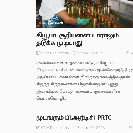
கட்டுரைகள்
கியூபா -சூரியனை யாராலும்
தடுக்க முடியாது
March 10, 2026
CPIM Puducherry
6
சவால்களைச் சாதனையாக்கும் கியூபா
"நெருக்கடிகள்தான் மனிதகுல முன்னேற்றத்திற்க
அடிப்படை. சவால்கள் நிறைந்த காலத்தில்தான்
சிறந்த சிந்தனைகள் பிறக்கின்றன" - இது
இயற்பியல் மேதை ஆல்பர்ட் ஐன்ஸ்டீனின்
பொன்மொழி....
முடங்கும் பி.ஆர்.டி.சி -PRTC
February 3, 2026
CPIM Puducherry