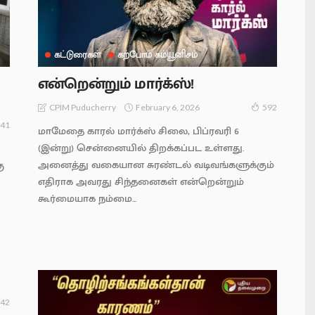
கட்டுரைகள்
கற்போம் கம்யூனிசம்
என்றென்றும் மார்க்ஸ்!
February 6, 2026
CPIM Puducherry
592
41
மாமேதை காரல் மார்க்ஸ் சிலை, பிப்ரவரி 6
(இன்று) சென்னையில் திறக்கப்பட உள்ளது.
அனைத்து வகையான சுரண்டல் வடிவங்களுக்கும்
ு
எதிராக அவரது சிந்தனைகள் என்றென்றும்
கூர்மையாக நம்மை...
42