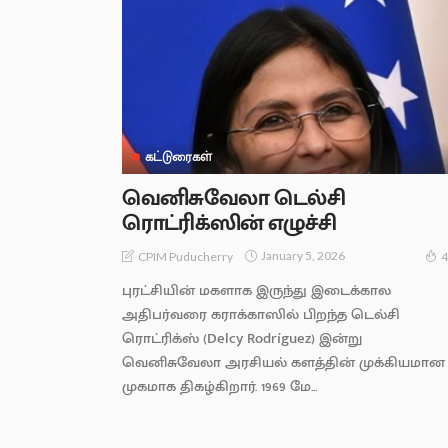
கட்டுரைகள்
வெனிசுவேலா டெல்சி
ரொட்ரிக்ஸின் எழுச்சி
January 5, 2026
CPIM Puducherry
4
புரட்சியின் மகளாக இருந்து இடைக்கால
அதிபர்வரை கராக்காஸில் பிறந்த டெல்சி
ரொட்ரிக்ஸ் (Delcy Rodríguez) இன்று
வெனிசுவேலா அரசியல் களத்தின் முக்கியமான
முகமாக திகழ்கிறார். 1969 மே...