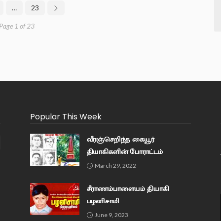
…
23
Page 1 of 23
Popular This Week
வீரஞ்செறிந்த கையூர்
தியாகிகளின் போராட்டம்
March 29, 2022
சீராணம்பாளையம் தியாகி
பழனிசாமி
June 9, 2023