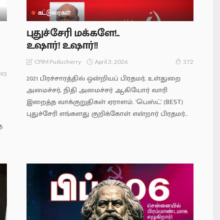
கட்டுரைகள்
புதுச்சேரி மக்களே!..
உஷார்! உஷார்!!
April 3, 2026
CPIM Puducherry
372
93
2021 பிரச்சாரத்தில் ஒன்றியப் பிரதமர், உள்துறை
அமைச்சர், நிதி அமைச்சர் ஆகியோர் வாரி
இறைத்த வாக்குறுதிகள் ஏராளம். 'பெஸ்ட்' (BEST)
புதுச்சேரி எங்களது குறிக்கோள் என்றார் பிரதமர்...
த