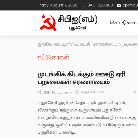
Friday, August 7, 2026
0413-2200100
cpimpu
செய்திகள்
இந்திய கம்யூனிஸ்ட் கட்சி (மார்க்சிஸ்ட்)
>
ஆவணங
கட்டுரைகள்
முடங்கிக் கிடக்கும் ஊசுடு ஏரி
பறவைகள் சரணாலயம்
August 4, 2026
CPIM Puducherry
புதுச்சேரி அரசின் தொடரும் அலட்சியமும்,
வீணாகும் சுற்றுலா வருவாயும்! புதுச்சேரி
என்றாலே சுற்றுலாப் பயணிகளின் நினைவுக்கு
வருவது 'ஒயிட் டவுன்' எனப்படும் பிரெஞ்சு காலப
பகுதிகள், பாண்டி...