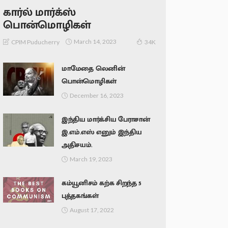
கார்ல் மார்க்ஸ்
பொன்மொழிகள்
March 14, 2023
CPIM Puducherry
34K
மாமேதை லெனின்
பொன்மொழிகள்
December 16, 2023
இந்திய மார்க்சிய பேராசான்
இ.எம்.எஸ் எனும் இந்திய
அதிசயம்.
March 19, 2023
கம்யூனிசம் கற்க சிறந்த 5
புத்தகங்கள்
August 17, 2022