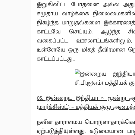
இறுகிவிட்ட போதனை அல்ல அது. 
சமுதாய வாழ்க்கை நிலைமைகளில் 
நிகழ்ந்த மாறுதல்களை இக்காரணத்தால
காட்டவே செய்யும். ஆழ்ந்த சி
வகைப்பட்ட ஊசலாட்டங்களிலும், 
உள்ளேயே ஒரு மிகத் தீவிரமான நெரு
காட்டப்பட்டது…
05. இன்றைய இந்தியா ~ மூன்று ஆய
(மார்க்சிஸ்ட்) – மத்தியக் குழு அமைத
நவீன தாராளமய பொருளாதாரக்கொள
ஏற்படுத்தியுள்ளது. கடுமையான பாத