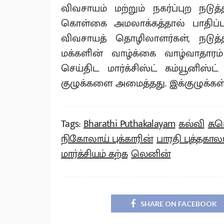
விவசாயம் மற்றும் நகர்ப்புற நட
கொள்கை அமலாக்கத்தால் பாதிப்ப
விவசாயத் தொழிலாளர்கள், நடுத்
மக்களின் வாழ்க்கை வாழ்வாதா
செய்திட மார்க்சிஸ்ட் கம்யூனிஸ்ட்
குழுக்களை அமைத்தது. இக்குழுக்கள
Tags:
Bharathi Puthakalayam
கல்வி
சு.
நிகோலாய் புக்காரின்
பாரதி புத்தகால
மார்க்சியம் கற்க
லெனின்
SHARE ON FACEBOOK