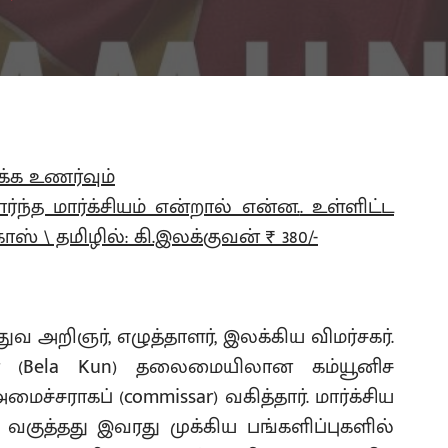
ார்ந்த மார்க்சியம் என்றால் என்ன.
. உள்ளிட்ட
ஸ் \ தமிழில்: கி.இலக்குவன் ₹ 380/-
துவ அறிஞர், எழுத்தாளர், இலக்கிய விமர்சகர்.
ன் (Bela Kun) தலைமையிலான கம்யூனிச
ைச்சராகப் (commissar) வகித்தார். மார்க்சிய
ுத்தது இவரது முக்கிய பங்களிப்புகளில்