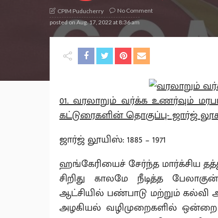
No Comment
CPIM Puducherry
posted on
Aug. 17, 2022 at 8:36 am
01. வரலாறும் வ
ர்க்க உணர்வும் மரப
கட்டுரைகளின் தொகுப்பு- ஜார்ஜ் லூகா
ஜார்ஜ் லூயிஸ்: 1885 – 1971
ஹங்கேரியைச் சேர்ந்த மார்க்சிய தத்
சிறிது காலமே நீடித்த பேலாகு
ஆட்சியில் பண்பாடு மற்றும் கல்வி அம
அழகியல் வழிமுறைகளில் ஒன்றை வக