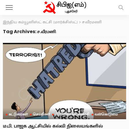
இந்திய கம்யூனிஸ்ட் கட்சி (மார்க்சிஸ்ட்)
>
ச.வீரமணி
Tag Archives: ச.வீரமணி
கட்டுரைகள்
செய்திகள்
பீப்பிள்ஸ் டெமாக்ரசி
வன்கொடுமை
ம.பி. பாஜக ஆட்சியில் கல்வி நிலையங்களில்