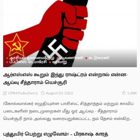
அரசியல் தலைமைக்குழு
ஆவணங்கள்
கட்டுரைகள்
பீப்பிள்ஸ் டெமாக்ரசி
வரலாறு
ஆர்எஸ்எஸ் கூறும் இந்து ராஷ்ட்ரம் என்றால் என்ன-
ஆய்வு சீத்தாராம் யெச்சூரி
August 20, 2022
CPIM Puducherry
1.68K
(கோல்வால்கர் எழுதியுள்ள பாசிஸ்ட் சித்தாந்தம் மற்றும் காவிப்
படைகளின் நடைமுறைகள் மீது ஓர் ஆய்வு) - சீத்தாராம்
யெச்சூரி நாம் அல்லது வரையறுக்கப்பட்ட நம் தேசம் என்கிற...
புத்துயிர் பெற்று எழுவோம்! – பிரகாஷ் காரத்