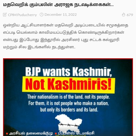
மதவெறிக் கும்பலின் அராஜக நடவடிக்கைகள்…
December 11, 2022
CPIM Puducherry
679
ஒன்றிய ஆட்சியாளர்கள் மதவெறி அடிப்படையில் சமூகத்தை
எப்படி யெல்லாம் காவிமயப்படுத்திக் கொண்டிருக்கிறார்கள்
என்பது இப்போது இந்தூரில் அரசினர் புது சட்டக் கல்லூரி
மற்றும் சில இடங்களில் நடந்துள்ள...
அரசியல் தலைமைக்குழு
பீப்பிள்ஸ் டெமாக்ரசி