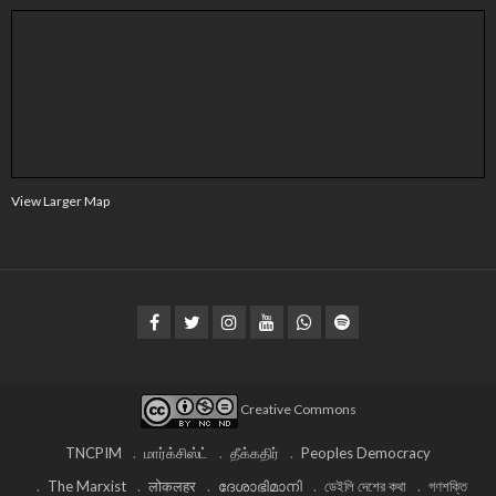
View Larger Map
Creative Commons
TNCPIM
மார்க்சிஸ்ட்
தீக்கதிர்
Peoples Democracy
The Marxist
लोकलहर
ദേശാഭിമാനി
ডেইলি দেশের কথা
গণশক্তি