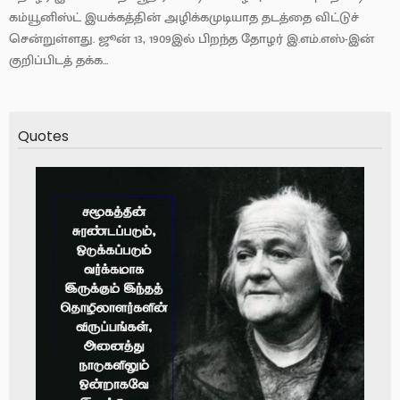
கம்யூனிஸ்ட் இயக்கத்தின் அழிக்கமுடியாத தடத்தை விட்டுச்
சென்றுள்ளது. ஜூன் 13, 1909இல் பிறந்த தோழர் இ.எம்.எஸ்-இன்
குறிப்பிடத் தக்க...
Quotes