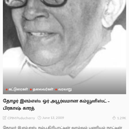
கட்டுரைகள்
தலைவர்கள்
வரலாறு
தோழர் இஎம்எஸ்: ஓர் அபூர்வமான கம்யூனிஸ்ட் –
பிரகாஷ் காரத்
June 13, 2009
CPIM Puducherry
1.29K
தோழர் இ.எம்.எஸ். நம்பூதிரிபாட்டின் வாழ்வும் பணியும் நாட்டின்