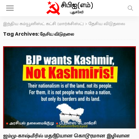
இந்திய கம்யூனிஸ்ட் கட்சி (மார்க்சிஸ்ட்)
>
தேசிய விடுதலை
Tag Archives: தேசிய விடுதலை
அரசியல் தலைமைக்குழு
பீப்பிள்ஸ் டெமாக்ரசி
ஜம்மு-காஷ்மீரில் மதரீதியான கொடூரமான இழிவான