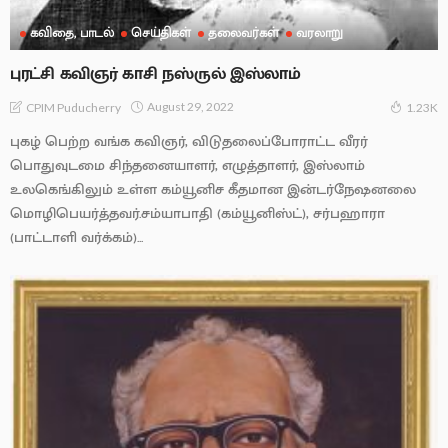
கவிதை, பாடல்
செய்திகள்
தலைவர்கள்
வரலாறு
புரட்சி கவிஞர் காசி நஸ்ருல் இஸ்லாம்
August 29, 2022
CPIM Puducherry
1.23K
புகழ் பெற்ற வங்க கவிஞர், விடுதலைப்போராட்ட வீரர்
பொதுவுடமை சிந்தனையாளர், எழுத்தாளர், இஸ்லாம்
உலகெங்கிலும் உள்ள கம்யூனிச கீதமான இன்டர்நேஷனலை
மொழிபெயர்த்தவர்.சம்யாபாதி (கம்யூனிஸ்ட்), சர்பஹாரா
(பாட்டாளி வர்க்கம்)...