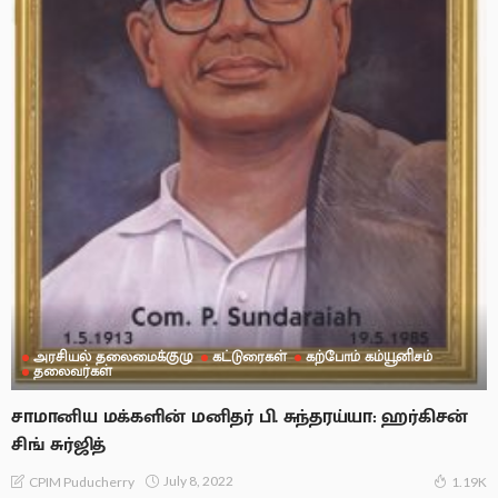
அரசியல் தலைமைக்குழு
கட்டுரைகள்
கற்போம் கம்யூனிசம்
தலைவர்கள்
சாமானிய மக்களின் மனிதர் பி. சுந்தரய்யா: ஹர்கிசன்
சிங் சுர்ஜித்
July 8, 2022
CPIM Puducherry
1.19K