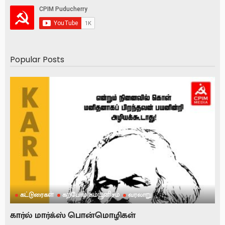
Popular Posts
கட்டுரைகள்
கற்போம் கம்யூனிசம்
வரலாறு
கார்ல் மார்க்ஸ் பொன்மொழிகள்