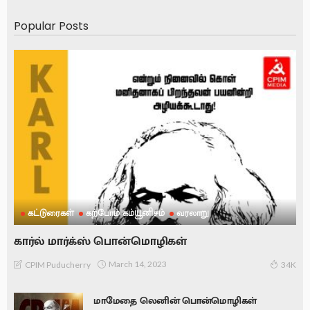
Popular Posts
கட்டுரைகள்
கற்போம் கம்யூனிசம்
வரலாறு
கார்ல் மார்க்ஸ் பொன்மொழிகள்
March 14, 2023
CPIM Puducherry
34K
மாமேதை லெனின் பொன்மொழிகள்