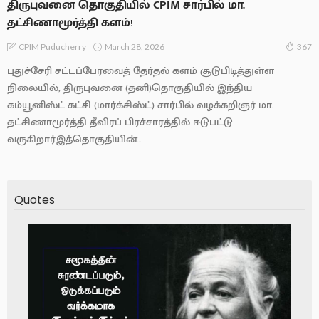
திருபுவனை தொகுதியில் CPIM சார்பில் மா.
தட்சிணாமூர்த்தி களம்!
March 28, 2026
CPIM Puducherry
367
புதுச்சேரி சட்டப்பேரவைத் தேர்தல் களம் சூடுபிடித்துள்ள
நிலையில், திருபுவனை (தனி)தொகுதியில் இந்திய
கம்யூனிஸ்ட் கட்சி (மார்க்சிஸ்ட்) சார்பில் வழக்கறிஞர் மா.
தட்சிணாமூர்த்தி தீவிரப் பிரச்சாரத்தில் ஈடுபட்டு
வருகிறார்.இத்தொகுதியின்...
Quotes