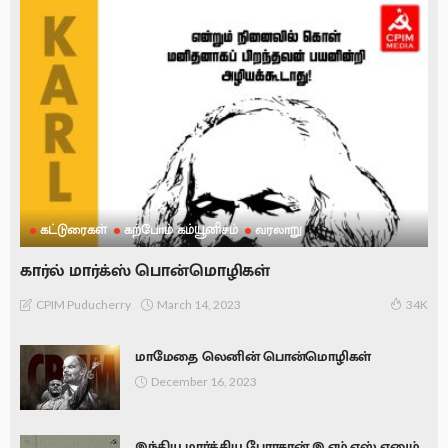
கட்டுரைகள்
கற்போம் கம்யூனிசம்
வரலாறு
கார்ல் மார்க்ஸ் பொன்மொழிகள்
March 14, 2023
CPIM Puducherry
34K
மாமேதை லெனின் பொன்மொழிகள்
December 16, 2023
இந்திய மார்க்சிய பேராசான் இ.எம்.எஸ் எனும்