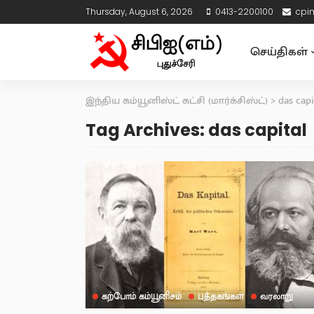
Thursday, August 6, 2026
0413-2200100
cpi
செய்திகள்
இந்திய கம்யூனிஸ்ட் கட்சி (மார்க்சிஸ்ட்)
>
das capi
Tag Archives: das capital
கற்போம் கம்யூனிசம்
புத்தகங்கள்
வரலாறு