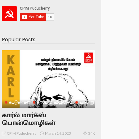
Popular Posts
கட்டுரைகள்
கற்போம் கம்யூனிசம்
வரலாறு
கார்ல் மார்க்ஸ்
பொன்மொழிகள்
March 14, 2023
CPIM Puducherry
34K