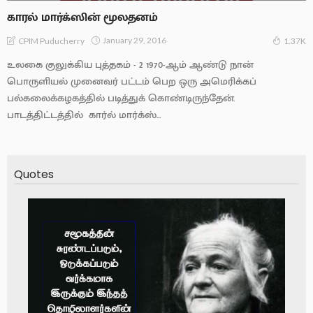
காரல் மார்க்ஸின் மூலதனம்
January 29, 2016
CPIM Puducherry
1.37K
உலகை குலுக்கிய புத்தகம் - 2 1970-ஆம் ஆண்டு நான்
பொருளியல் முனைவர் பட்டம் பெற ஒரு அமெரிக்கப்
பல்கலைக்கழகத்தில் படித்துக் கொண்டிருந்தேன்.
பாடத்திட்டத்தில் கார்ல் மார்க்ஸ்...
Quotes