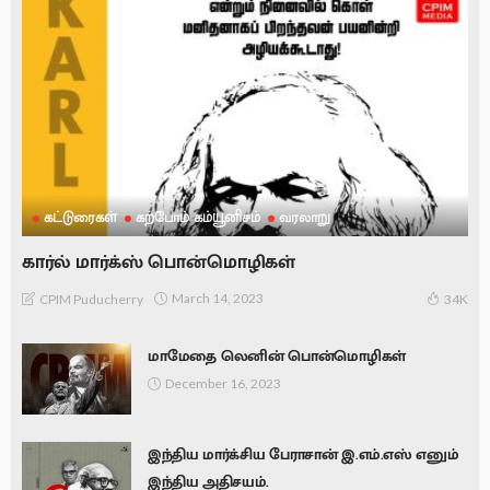
கட்டுரைகள்
கற்போம் கம்யூனிசம்
வரலாறு
கார்ல் மார்க்ஸ் பொன்மொழிகள்
March 14, 2023
CPIM Puducherry
34K
மாமேதை லெனின் பொன்மொழிகள்
December 16, 2023
இந்திய மார்க்சிய பேராசான் இ.எம்.எஸ் எனும்
இந்திய அதிசயம்.