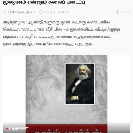
மூலதனம் என்னும் கலைப் படைப்பு
October 8, 2022
CPIM Puducherry
1.35K
ஏறத்தாழ 161 ஆண்டுகளுக்கு முன், வடக்கு லண்டனில்
மெய்ட்லாண்ட் பார்க் வீதியில் 1-ம் இலக்கமிட்ட வீட்டிலிருந்த
படிப்பறை. அதில் படிப்பதற்காகவும் எழுதுவதற்காகவும்
மூன்றடிக்கு இரண்டடி மேசை; எழுதுவதற்குத்...
புத்தகங்கள்