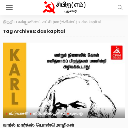
இந்திய கம்யூனிஸ்ட் கட்சி (மார்க்சிஸ்ட்)
>
das kapital
Tag Archives: das kapital
கட்டுரைகள்
கற்போம் கம்யூனிசம்
வரலாறு
கார்ல் மார்க்ஸ் பொன்மொழிகள்