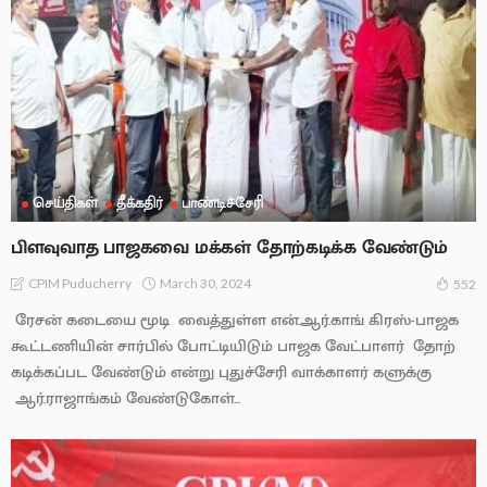
செய்திகள்
தீக்கதிர்
பாண்டிச்சேரி
பிளவுவாத பாஜகவை மக்கள் தோற்கடிக்க வேண்டும்
March 30, 2024
CPIM Puducherry
552
ரேசன் கடையை மூடி வைத்துள்ள என்.ஆர்.காங் கிரஸ்-பாஜக
கூட்டணியின் சார்பில் போட்டியிடும் பாஜக வேட்பாளர் தோற்
கடிக்கப்பட வேண்டும் என்று புதுச்சேரி வாக்காளர் களுக்கு
ஆர்.ராஜாங்கம் வேண்டுகோள்...