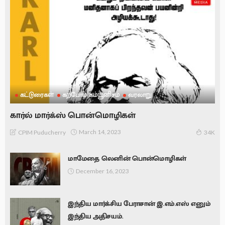
கட்டுரைகள்
கற்போம் கம்யூனிசம்
வரலாறு
கார்ல் மார்க்ஸ் பொன்மொழிகள்
March 14, 2023
CPIM Puducherry
34K
மாமேதை லெனின் பொன்மொழிகள்
December 16, 2023
இந்திய மார்க்சிய பேராசான் இ.எம்.எஸ் எனும்
இந்திய அதிசயம்.