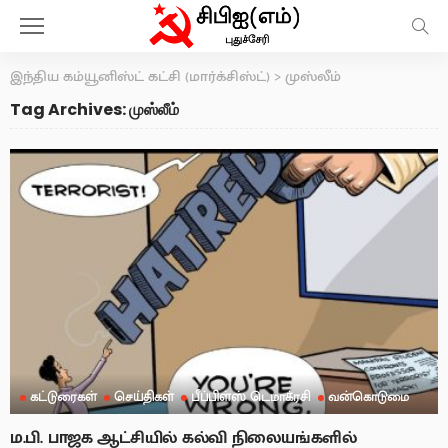
இந்திய கம்யூனிஸ்ட் கட்சி (மார்க்சிஸ்ட்)
>
முஸ்லீம்
Tag Archives: முஸ்லீம்
கட்டுரைகள்
செய்திகள்
பீப்பிள்ஸ் டெமாக்ரசி
வன்கொடுமை
ம.பி. பாஜக ஆட்சியில் கல்வி நிலையங்களில்