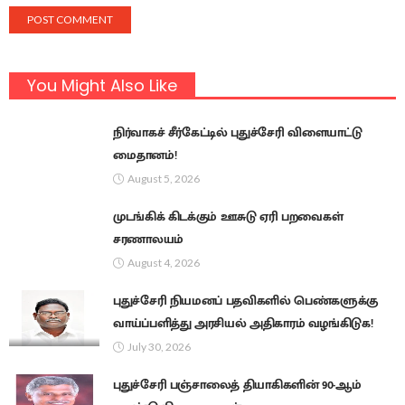
You Might Also Like
நிர்வாகச் சீர்கேட்டில் புதுச்சேரி விளையாட்டு
மைதானம்!
August 5, 2026
முடங்கிக் கிடக்கும் ஊசுடு ஏரி பறவைகள்
சரணாலயம்
August 4, 2026
புதுச்சேரி நியமனப் பதவிகளில் பெண்களுக்கு
வாய்ப்பளித்து அரசியல் அதிகாரம் வழங்கிடுக!
July 30, 2026
புதுச்சேரி பஞ்சாலைத் தியாகிகளின் 90-ஆம்