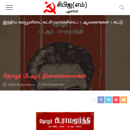
இந்திய கம்யூனிஸ்ட் கட்சி (மார்க்சிஸ்ட்)
>
ஆவணங்கள்
>
கட்டுரைகள்
தோழர் பி.ஆர். நினைவலைகள்
No Comment
CPIM Puducherry