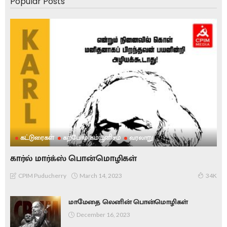
Popular Posts
கட்டுரைகள்
கற்போம் கம்யூனிசம்
வரலாறு
கார்ல் மார்க்ஸ் பொன்மொழிகள்
March 14, 2023
CPIM Puducherry
34K
மாமேதை லெனின் பொன்மொழிகள்
December 16, 2023