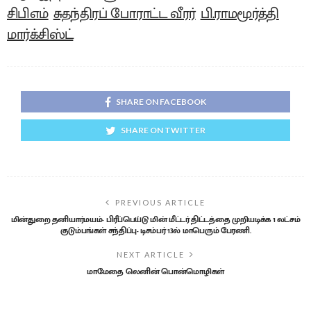
சிபிஎம்
சுதந்திரப் போராட்ட வீரர்
பி.ராமமூர்த்தி
மார்க்சிஸ்ட்
SHARE ON FACEBOOK
SHARE ON TWITTER
PREVIOUS ARTICLE
மின்துறை தனியார்மயம்- பிரீப்பெய்டு மின் மீட்டர் திட்டத்தை முறியடிக்க 1 லட்சம்
குடும்பங்கள் சந்திப்பு- டிசம்பர் 13ல் மாபெரும் பேரணி.
NEXT ARTICLE
மாமேதை லெனின் பொன்மொழிகள்