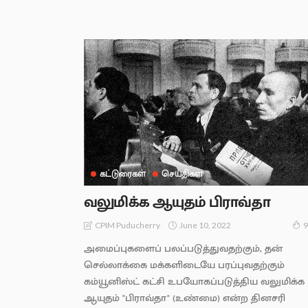
கட்டுரைகள்
செய்திகள்
வலுமிக்க ஆயுதம் பிராவ்தா
June 10, 2022
CPIM Puducherry
9
அமைப்புகளைப் பலப்படுத்துவதற்கும், தன்
செல்லாக்கை மக்களிடையே பரப்புவதற்கும்
கம்யூனிஸ்ட் கட்சி உபயோகப்படுத்திய வலுமிக்க
ஆயுதம் "பிராவ்தா" (உண்மை) என்ற தினசரி