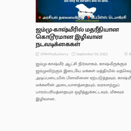
அரசியல் தலைமைக்குழு
பீப்பிள்ஸ் டெமாக்ரசி
ஜம்மு-காஷ்மீரில் மதரீதியான
கொடூரமான இழிவான
நடவடிக்கைகள்
September 30, 2022
CPIM Puducherry
8
ஜம்மு-காஷ்மீர் ஆட்சி நிர்வாகம், காஷ்மீருக்கும்
ஜம்முவிற்கும் இடையே மக்கள் மத்தியில் மதவெ
அடிப்படையில் பிளவினை ஏற்படுத்தவும், காஷ்மீ
மக்களின் அடையாளத்தையும், வரலாற்றுப்
பாரம்பரியத்தையும் ஒழித்துக்கட்டவும், மிகவும்
இழிவான...