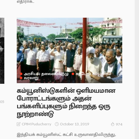
எதிராக...
அரசியல் தலைமைக்குழு
கற்போம் கம்யூனிசம்
வரலாறு
கம்யூனிஸ்டுகளின் ஒளிமயமான
போராட்டங்களும் அதன்
05
பங்களிப்புகளும் நிறைந்த ஒரு
நூற்றாண்டு
October 13, 2019
CPIM Puducherry
974
இந்தியக் கம்யூனிஸ்ட் கட்சி உருவானதிலிருந்து,