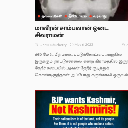
தலைவர்கள்
தீண்டாமை
வரலாறு
மாவீரன் சாம்பவான் ஓடை
சிவராமன்
May 6, 2023
CPIM Puducherry
7
1950 மே 3... பிற்பகல்... பட்டுக்கோட்டை அருகில்
இருக்கும் 'நாட்டுச்சாலை' என்ற கிராமத்தில் இருந
தேநீர் கடையில் அவன் தேநீர் குடித்துக்
கொண்டிருந்தான். அப்போது கருங்காலி ஒருவன்.