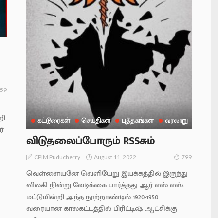
59
றி
கட்டுரைகள்
செய்திகள்
புத்தகங்கள்
வரலாறு
ர்
விடுதலைப்போரும் RSSசும்
August 11, 2022
CPIM Puducherry
799
வெள்ளையனே வெளியேறு இயக்கத்தில் இருந்து
விலகி நின்று வேடிக்கை பார்த்தது ஆர் எஸ் எஸ்.
மட்டுமின்றி அந்த நூற்றாண்டில் 1920-1950
வரையான காலகட்டத்தில் பிரிட்டிஷ் ஆட்சிக்கு