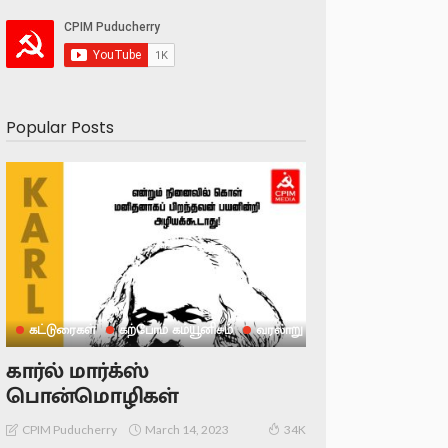
Popular Posts
கட்டுரைகள்
கற்போம் கம்யூனிசம்
வரலாறு
கார்ல் மார்க்ஸ்
பொன்மொழிகள்
March 14, 2023
CPIM Puducherry
34K