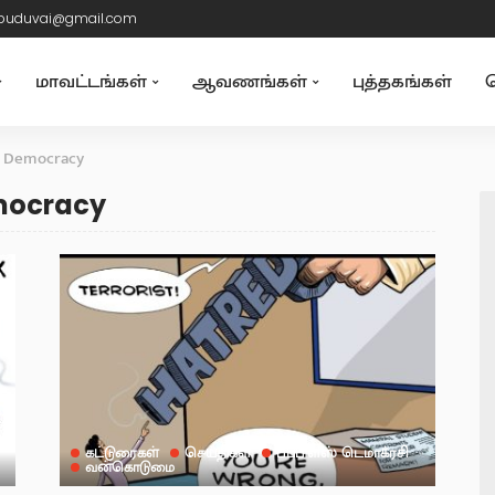
puduvai@gmail.com
மாவட்டங்கள்
ஆவணங்கள்
புத்தகங்கள்
த
s Democracy
emocracy
கட்டுரைகள்
செய்திகள்
பீப்பிள்ஸ் டெமாக்ரசி
வன்கொடுமை