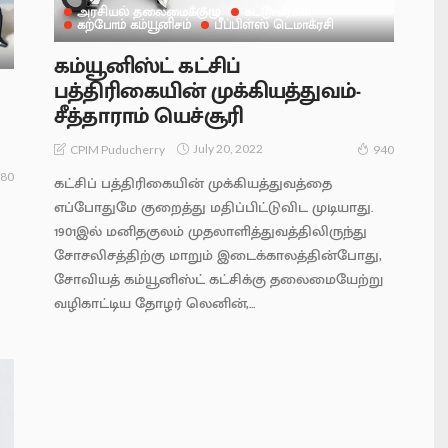
அரசியல் தலைமைக்குழு
கட்டுரைகள்
கற்போம் கம்யூனிசம்
பீப்பிள்ஸ் டெமாக்ரசி
கம்யூனிஸ்ட் கட்சிப்
பத்திரிகையின் முக்கியத்துவம்-
சீத்தாராம் யெச்சூரி
July 20, 2022
CPIM Puducherry
940
80
கட்சிப் பத்திரிகையின் முக்கியத்துவத்தை
எப்போதுமே குறைத்து மதிப்பிட்டுவிட முடியாது.
1901இல் மனிதகுலம் முதலாளித்துவத்திலிருந்து
சோசலிசத்திற்கு மாறும் இடைக்காலத்தின்போது,
சோவியத் கம்யூனிஸ்ட் கட்சிக்கு தலைமையேற்று
வழிகாட்டிய தோழர் லெனின்,...