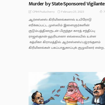
Murder by State-Sponsored Vigilante
February 25, 2023
CPIM Puducherry
7
ஆர்எஸ்எஸ் கிரிமினல்களால் உயிரோடு
எரிக்கப்பட்ட முஸ்லிம் இளைஞர்களின்
குடும்பத்தினருடன் பிருந்தா காரத் சந்திப்பு
ராஜஸ்தான்-ஹரியானா எல்லையில் உள்ள
கத்மிகா கிராமத்தில் ஆர்எஸ்எஸ்/பஜ்ரங்தளம்
கிரிமினல்கள் பசுப்பாதுகாப்புக் குழுவினர் என்ற..