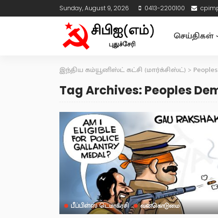
Sunday, August 9, 2026
0413-2200100
cpim
செய்திகள்
இந்திய கம்யூனிஸ்ட் கட்சி (மார்க்சிஸ்ட்)
>
People
Tag Archives: Peoples D
பீப்பிள்ஸ் டெமாக்ரசி
வன்கொடுமை