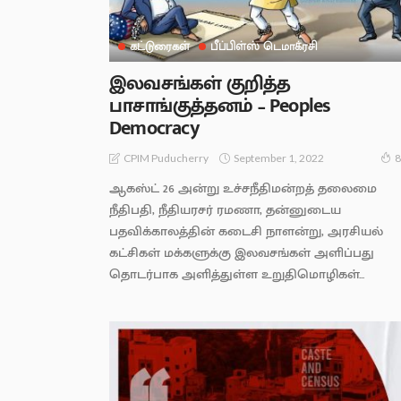
கட்டுரைகள்
பீப்பிள்ஸ் டெமாக்ரசி
இலவசங்கள் குறித்த
பாசாங்குத்தனம் – Peoples
Democracy
September 1, 2022
CPIM Puducherry
8
ஆகஸ்ட் 26 அன்று உச்சநீதிமன்றத் தலைமை
நீதிபதி, நீதியரசர் ரமணா, தன்னுடைய
பதவிக்காலத்தின் கடைசி நாளன்று, அரசியல்
கட்சிகள் மக்களுக்கு இலவசங்கள் அளிப்பது
தொடர்பாக அளித்துள்ள உறுதிமொழிகள்...