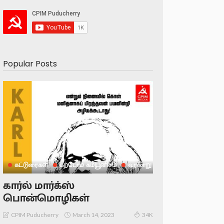
Popular Posts
கட்டுரைகள்
கற்போம் கம்யூனிசம்
வரலாறு
கார்ல் மார்க்ஸ்
பொன்மொழிகள்
March 14, 2023
CPIM Puducherry
34K