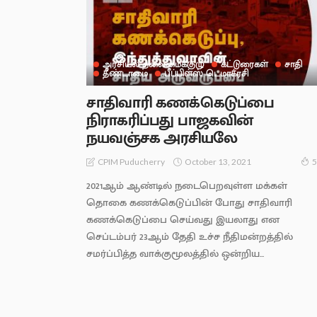
அரசியல் தலைமைக்குழு
கட்டுரைகள்
சாதி
தீண்டாமை
பீப்பிள்ஸ் டெமாக்ரசி
சாதிவாரி கணக்கெடுப்பை
நிராகரிப்பது பாஜகவின்
நயவஞ்சக அரசியலே
October 13, 2021
CPIM Puducherry
5
2021ஆம் ஆண்டில் நடைபெறவுள்ள மக்கள்
தொகை கணக்கெடுப்பின் போது சாதிவாரி
கணக்கெடுப்பை செய்வது இயலாது என
செப்டம்பர் 23ஆம் தேதி உச்ச நீதிமன்றத்தில்
சமர்ப்பித்த வாக்குமூலத்தில் ஒன்றிய...