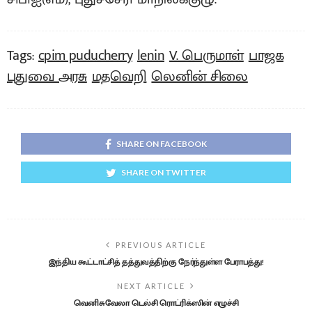
Tags:
cpim puducherry
lenin
V. பெருமாள்
பாஜக
புதுவை அரசு
மதவெறி
லெனின் சிலை
SHARE ON FACEBOOK
SHARE ON TWITTER
PREVIOUS ARTICLE
இந்திய கூட்டாட்சித் தத்துவத்திற்கு நேர்ந்துள்ள பேராபத்து!
NEXT ARTICLE
வெனிசுவேலா டெல்சி ரொட்ரிக்ஸின் எழுச்சி