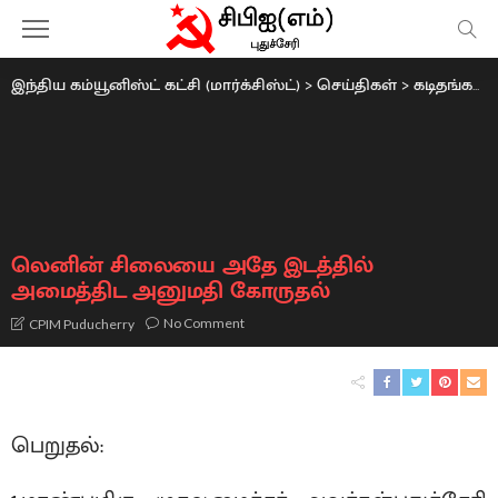
இந்திய கம்யூனிஸ்ட் கட்சி (மார்க்சிஸ்ட்)
>
செய்திகள்
>
கடிதங்கள்
லெனின் சிலையை அதே இடத்தில்
அமைத்திட அனுமதி கோருதல்
No Comment
CPIM Puducherry
பெறுதல்: