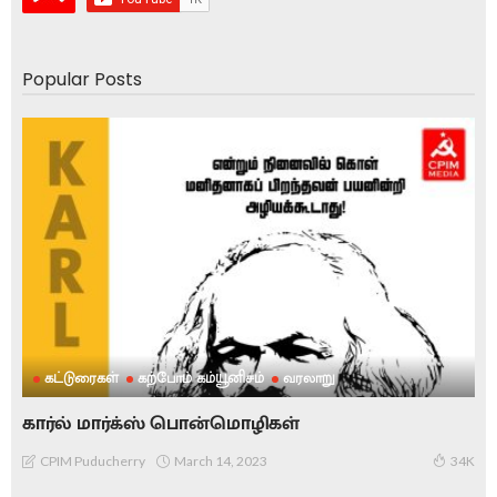
Popular Posts
கட்டுரைகள்
கற்போம் கம்யூனிசம்
வரலாறு
கார்ல் மார்க்ஸ் பொன்மொழிகள்
March 14, 2023
CPIM Puducherry
34K