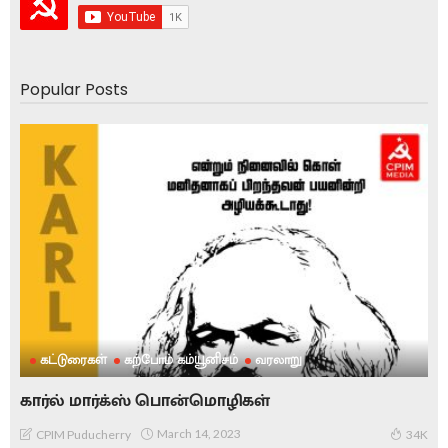
Popular Posts
கட்டுரைகள்
கற்போம் கம்யூனிசம்
வரலாறு
கார்ல் மார்க்ஸ் பொன்மொழிகள்
March 14, 2023
CPIM Puducherry
34K