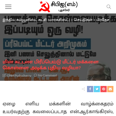
இந்திய கம்யூனிஸ்ட் கட்சி (மார்க்சிஸ்ட்)
>
செய்திகள்
>
பிரதேச செயற்குழு
மின் கட்டண பிரீப்பெய்டு மீட்டர் மக்களை
கொள்ளை அடிக்க புதிய வழியா?
No Comment
CPIM Puducherry
ஏழை எளிய மக்களின் வாழ்க்கைதரம்
உயர்வதற்கு கவலைப்படாத என்.ஆர்.காங்கிரஸ்,