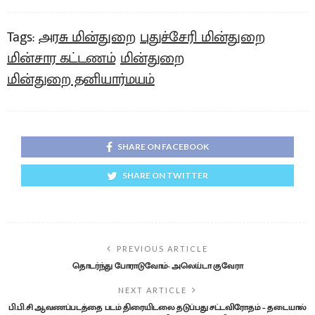
Tags:
அரசு மின்துறை
புதுச்சேரி மின்துறை
மின்சார கட்டணம்
மின்துறை
மின்துறை தனியார்மயம்
SHARE ON FACEBOOK
SHARE ON TWITTER
PREVIOUS ARTICLE
தொடர்ந்து போராடுவோம்- அலெய்டா குவேரா
NEXT ARTICLE
பி.பி.சி ஆவணப்படத்தை படம் திரையிடலை தடுப்பது சட்டவிரோதம் – தடையால்