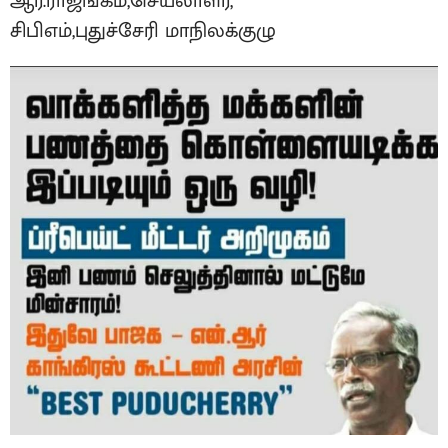
ஆர்.ராஜங்கம்,செயலாளர்,
சிபிஎம்,புதுச்சேரி மாநிலக்குழு