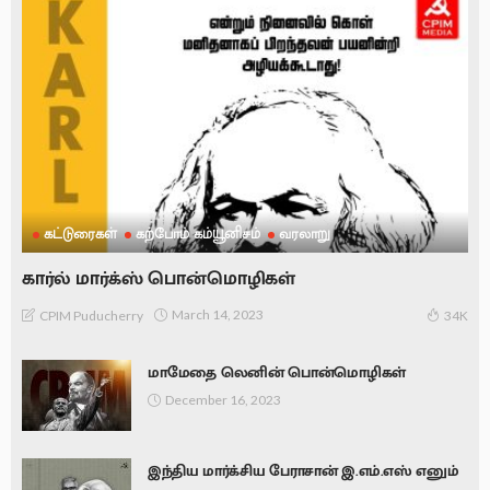
கட்டுரைகள்
கற்போம் கம்யூனிசம்
வரலாறு
கார்ல் மார்க்ஸ் பொன்மொழிகள்
March 14, 2023
CPIM Puducherry
34K
மாமேதை லெனின் பொன்மொழிகள்
December 16, 2023
இந்திய மார்க்சிய பேராசான் இ.எம்.எஸ் எனும்