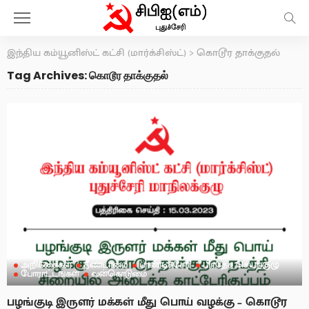
இந்திய கம்யூனிஸ்ட் கட்சி (மார்க்சிஸ்ட்)
>
கொடூர தாக்குதல்
Tag Archives: கொடூர தாக்குதல்
அறிக்கைகள்
தீண்டாமை
பாண்டிச்சேரி
பிரதேச செயற்குழு
போராட்டங்கள்
வன்கொடுமை
பழங்குடி இருளர் மக்கள் மீது பொய் வழக்கு – கொடூர