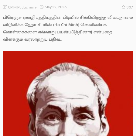
May 22, 2026
CPIM Puducherry
307
பிரெஞ்சு ஏகாதிபத்தியத்தின் பிடியில் சிக்கியிருந்த வியட்நாமை
விடுவிக்க ஹோ சி மின் (Ho Chi Minh) லெனினியக்
கொள்கைகளை எவ்வாறு பயன்படுத்தினார் என்பதை
விளக்கும் வரலாற்றுப் பதிவு...