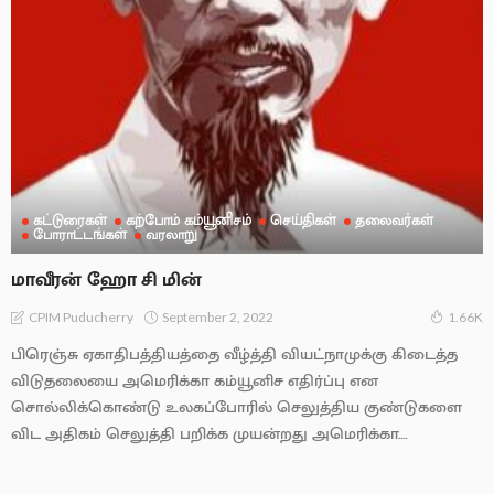
கட்டுரைகள்
கற்போம் கம்யூனிசம்
செய்திகள்
தலைவர்கள்
போராட்டங்கள்
வரலாறு
மாவீரன் ஹோ சி மின்
September 2, 2022
CPIM Puducherry
1.66K
பிரெஞ்சு ஏகாதிபத்தியத்தை வீழ்த்தி வியட்நாமுக்கு கிடைத்த
விடுதலையை அமெரிக்கா கம்யூனிச எதிர்ப்பு என
சொல்லிக்கொண்டு உலகப்போரில் செலுத்திய குண்டுகளை
விட அதிகம் செலுத்தி பறிக்க முயன்றது அமெரிக்கா....