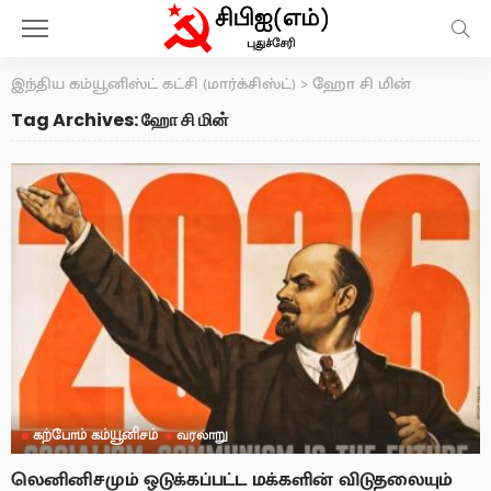
இந்திய கம்யூனிஸ்ட் கட்சி (மார்க்சிஸ்ட்)
>
ஹோ சி மின்
Tag Archives: ஹோ சி மின்
கற்போம் கம்யூனிசம்
வரலாறு
லெனினிசமும் ஒடுக்கப்பட்ட மக்களின் விடுதலையும்