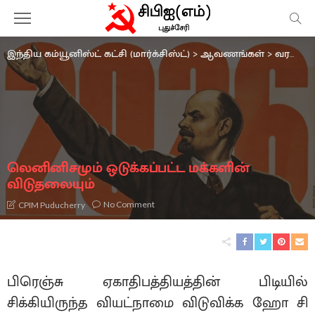
இந்திய கம்யூனிஸ்ட் கட்சி (மார்க்சிஸ்ட்)
>
ஆவணங்கள்
>
வரலாறு
லெனினிசமும் ஒடுக்கப்பட்ட மக்களின்
விடுதலையும்
No Comment
CPIM Puducherry
பிரெஞ்சு ஏகாதிபத்தியத்தின் பிடியில்
சிக்கியிருந்த வியட்நாமை விடுவிக்க ஹோ சி