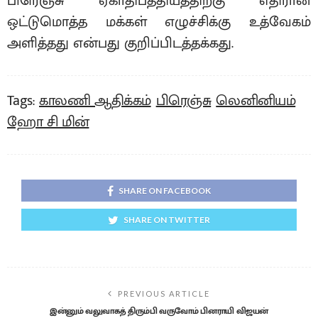
பிரெஞ்சு ஏகாதிபத்தியத்திற்கு எதிரான
ஒட்டுமொத்த மக்கள் எழுச்சிக்கு உத்வேகம்
அளித்தது என்பது குறிப்பிடத்தக்கது.
Tags:
காலணி ஆதிக்கம்
பிரெஞ்சு
லெனினியம்
ஹோ சி மின்
SHARE ON FACEBOOK
SHARE ON TWITTER
PREVIOUS ARTICLE
இன்னும் வலுவாகத் திரும்பி வருவோம் பினராயி விஜயன்