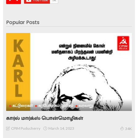
Popular Posts
கட்டுரைகள்
கற்போம் கம்யூனிசம்
வரலாறு
கார்ல் மார்க்ஸ் பொன்மொழிகள்
March 14, 2023
CPIM Puducherry
34K