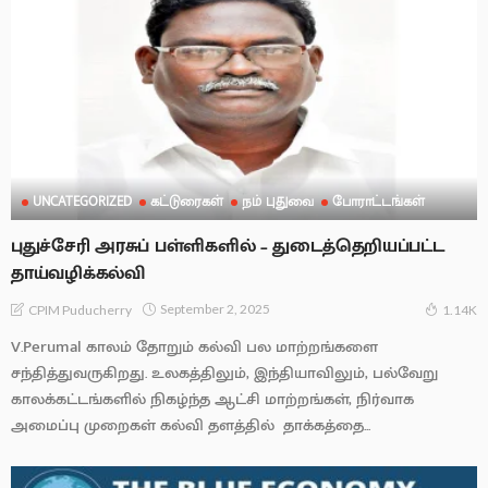
UNCATEGORIZED
கட்டுரைகள்
நம் புதுவை
போராட்டங்கள்
புதுச்சேரி அரசுப் பள்ளிகளில் – துடைத்தெறியப்பட்ட
தாய்வழிக்கல்வி
September 2, 2025
CPIM Puducherry
1.14K
V.Perumal காலம் தோறும் கல்வி பல மாற்றங்களை
சந்தித்துவருகிறது. உலகத்திலும், இந்தியாவிலும், பல்வேறு
காலக்கட்டங்களில் நிகழ்ந்த ஆட்சி மாற்றங்கள், நிர்வாக
அமைப்பு முறைகள் கல்வி தளத்தில் தாக்கத்தை...