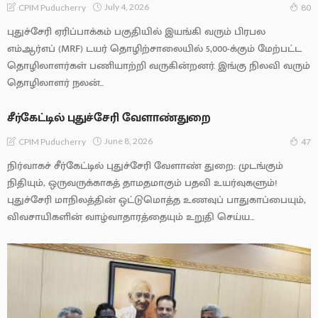
July 4, 2026
CPIM Puducherry
80
புதுச்சேரி ஏரிப்பாக்கம் பகுதியில் இயங்கி வரும் பிரபல
எம்ஆர்எப் (MRF) டயர் தொழிற்சாலையில் 5,000-க்கும் மேற்பட்ட
தொழிலாளர்கள் பணியாற்றி வருகின்றனர். இங்கு நிலவி வரும்
தொழிலாளர் நலன்...
சீர்கேட்டில் புதுச்சேரி வேளாண்துறை
June 8, 2026
CPIM Puducherry
47
நிர்வாகச் சீர்கேட்டில் புதுச்சேரி வேளாண் துறை: முடங்கும்
நிதியும், ஒருவருக்காகத் தாமதமாகும் பதவி உயர்வுகளும்!
புதுச்சேரி மாநிலத்தின் ஒட்டுமொத்த உணவுப் பாதுகாப்பையும்,
விவசாயிகளின் வாழ்வாதாரத்தையும் உறுதி செய்ய...