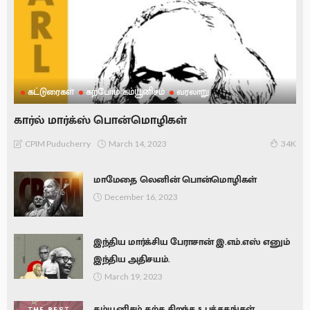
கட்டுரைகள்
கற்போம் கம்யூனிசம்
வரலாறு
கார்ல் மார்க்ஸ் பொன்மொழிகள்
March 14, 2023
CPIM Puducherry
34K
மாமேதை லெனின் பொன்மொழிகள்
December 16, 2023
இந்திய மார்க்சிய பேராசான் இ.எம்.எஸ் எனும்
இந்திய அதிசயம்.
March 19, 2023
கம்யூனிசம் கற்க சிறந்த 5 புத்தகங்கள்