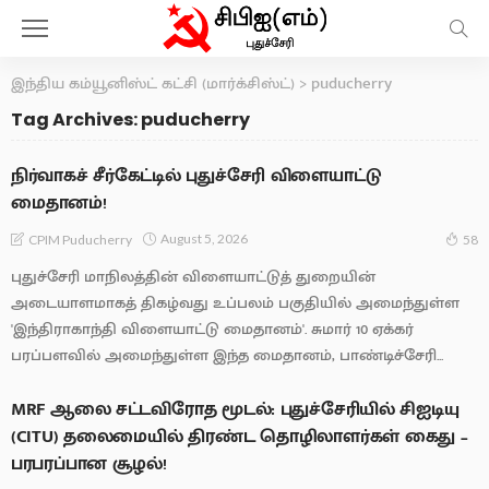
இந்திய கம்யூனிஸ்ட் கட்சி (மார்க்சிஸ்ட்)
>
puducherry
Tag Archives: puducherry
நிர்வாகச் சீர்கேட்டில் புதுச்சேரி விளையாட்டு
மைதானம்!
August 5, 2026
CPIM Puducherry
58
புதுச்சேரி மாநிலத்தின் விளையாட்டுத் துறையின்
அடையாளமாகத் திகழ்வது உப்பலம் பகுதியில் அமைந்துள்ள
'இந்திராகாந்தி விளையாட்டு மைதானம்'. சுமார் 10 ஏக்கர்
பரப்பளவில் அமைந்துள்ள இந்த மைதானம், பாண்டிச்சேரி...
MRF ஆலை சட்டவிரோத மூடல்: புதுச்சேரியில் சிஐடியு
(CITU) தலைமையில் திரண்ட தொழிலாளர்கள் கைது –
பரபரப்பான சூழல்!