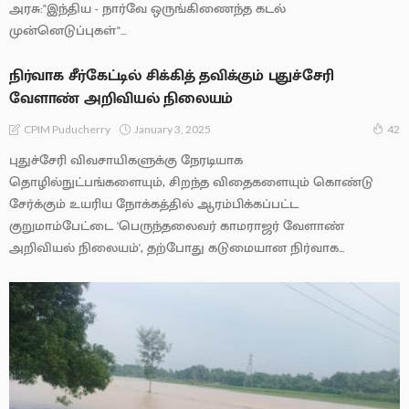
அரசு:"இந்திய - நார்வே ஒருங்கிணைந்த கடல்
முன்னெடுப்புகள்"...
நிர்வாக சீர்கேட்டில் சிக்கித் தவிக்கும் புதுச்சேரி
வேளாண் அறிவியல் நிலையம்
January 3, 2025
CPIM Puducherry
42
புதுச்சேரி விவசாயிகளுக்கு நேரடியாக
தொழில்நுட்பங்களையும், சிறந்த விதைகளையும் கொண்டு
சேர்க்கும் உயரிய நோக்கத்தில் ஆரம்பிக்கப்பட்ட
குறுமாம்பேட்டை 'பெருந்தலைவர் காமராஜர் வேளாண்
அறிவியல் நிலையம்', தற்போது கடுமையான நிர்வாக...