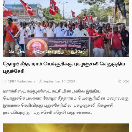
செய்திகள்
பிரதேச செயற்குழு
புதுச்சேரி
தோழர் சீத்தாராம் யெச்சூரிக்கு புகழஞ்சலி செலுத்திய
புதுச்சேரி
September 14, 2024
CPIM Puducherry
526
மார்க்சிஸ்ட் கம்யூனிஸ்ட் கட்சியின் அகில இந்திய
பொதுச்செயலாளர் தோழர் சீத்தாராம் யெச்சூரியின் மறைவுக்கு
இரங்கல் தெரிவித்து புதுச்சேரியில் புகழஞ்சலி நிகழ்ச்சி
நடைபெற்றது. புதுச்சேரி சுதேசி பஞ் சாலை...