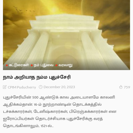
கட்டுரைகள்
நம் புதுவை
வரலாறு
நாம் அறியாத நம்ம புதுச்சேரி
December 20, 2023
CPIM Puducherry
759
புதுச்சேரியின் 500 ஆண்டுக் கால அடையாளமே காலனி
ஆதிக்கம்தான். 16-ம் நூற்றாண்டின் தொடக்கத்தில்
டச்சுக்காரர்கள், டேனிஷ்காரர்கள், பிரெஞ்சுக்காரர்கள் என
ஐரோப்பியர்கள் தொடர்ச்சியாக புதுச்சேரிக்கு வரத்
தொடங்கினாலும், 1521-ல்...