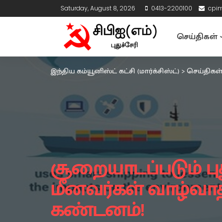
Saturday, August 8, 2026
0413-2200100
cpi
செய்திகள்
இந்திய கம்யூனிஸ்ட் கட்சி (மார்க்சிஸ்ட்)
>
செய்திகள
சூறையாடப்படும் பு
மீனவர்கள் வாழ்வாதார
கண்டனம்!