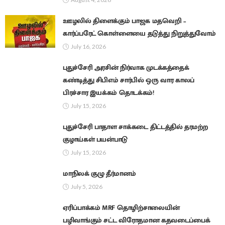
ஊழலில் திளைக்கும் பாஜக மதவெறி –
கார்ப்பரேட் கொள்ளையை தடுத்து நிறுத்துவோம்
July 16, 2026
புதுச்சேரி அரசின் நிர்வாக முடக்கத்தைக்
கண்டித்து சிபிஎம் சார்பில் ஒரு வார காலப்
பிரச்சார இயக்கம் தொடக்கம்!
July 15, 2026
புதுச்சேரி பாதாள சாக்கடை திட்டத்தில் தரமற்ற
குழாய்கள் பயன்பாடு
July 15, 2026
மாநிலக் குழு தீர்மானம்
July 5, 2026
ஏரிப்பாக்கம் MRF தொழிற்சாலையின்
பழிவாங்கும் சட்ட விரோதமான கதவடைப்பைக்