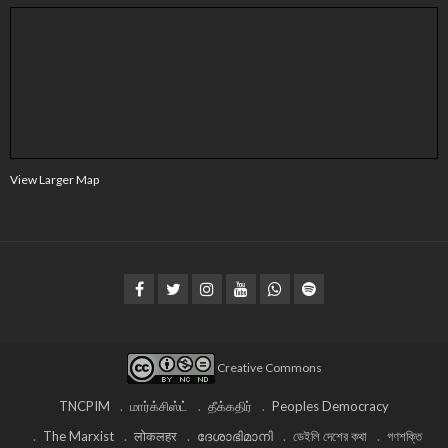
View Larger Map
Creative Commons
TNCPIM
மார்க்சிஸ்ட்
தீக்கதிர்
Peoples Democracy
The Marxist
लोकलहर
ദേശാഭിമാനി
ডেইলি দেশের কথা
গণশক্তি