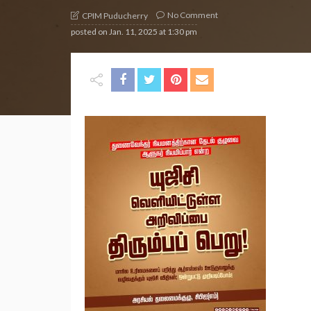
No Comment
CPIM Puducherry
posted on
Jan. 11, 2025 at 1:30 pm