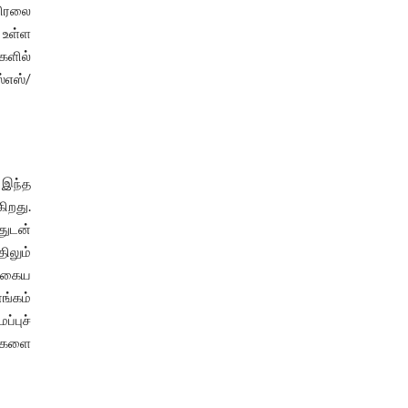
நிரலை
 உள்ள
களில்
்எஸ்/
 இந்த
ிறது.
்துடன்
ிலும்
தகைய
ங்கம்
்புச்
ை களை