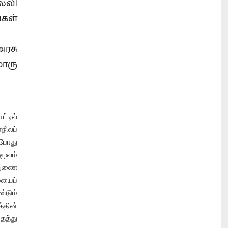
வி
கள்
ரசு
ொரு
்டில்
நிலப்
போது
மூலம்
 துணை
யைப்
்டும்
த்தின்
தத்து