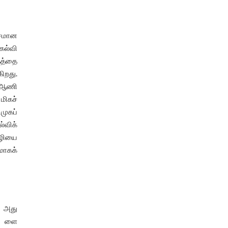
்சமான
கல்வி
தத்தை
கிறது.
 ஆணி
மிகச்
முகப்
ல்விக்
ழியை
ாகக்
 அது
்க ளை