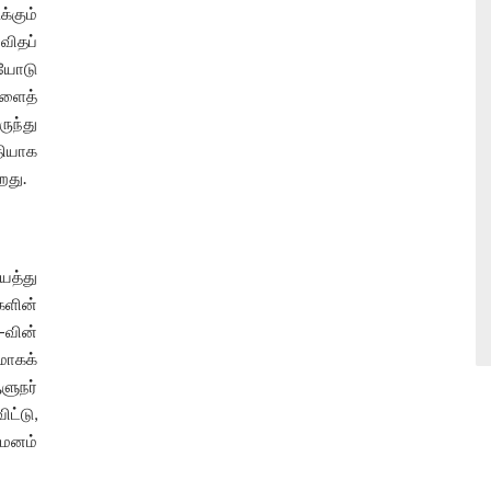
்கும்
விதப்
ியோடு
ளைத்
ுந்து
தியாக
றது.
த்து
களின்
வின்
மாகக்
ளுநர்
ட்டு,
யமனம்