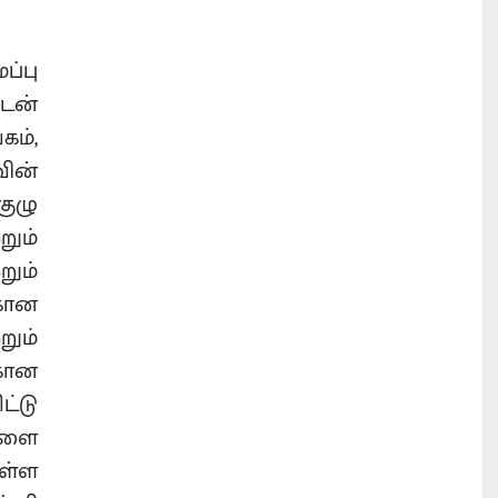
்பு
ுடன்
கம்,
ின்
குழு
ும்
றும்
கான
ும்
 கான
ட்டு
ளை
உள்ள