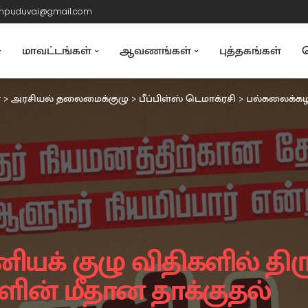
mpuduvai@gmail.com
மாவட்டங்கள்
ஆவணங்கள்
புத்தகங்கள்
த
்
>
அரசியல் தலைமைக்குழு
>
பீப்பிள்ஸ் டெமாக்ரசி
>
பல்கலைக்கழக மானியக
க் குழு விதிகளில் திரு
ின் மீதான தாக்குதல்