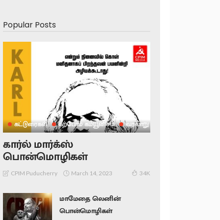
Popular Posts
கட்டுரைகள்
கற்போம் கம்யூனிசம்
வரலாறு
கார்ல் மார்க்ஸ்
பொன்மொழிகள்
March 14, 2023
CPIM Puducherry
34K
மாமேதை லெனின்
பொன்மொழிகள்