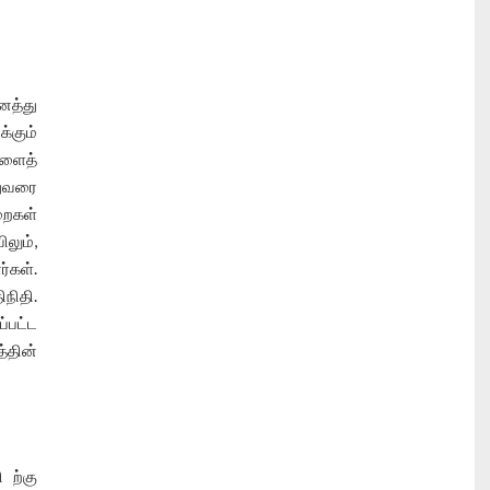
த்து
்கும்
களைத்
துவரை
றைகள்
லும்,
ர்கள்.
நிதி.
்பட்ட
்தின்
 ற்கு