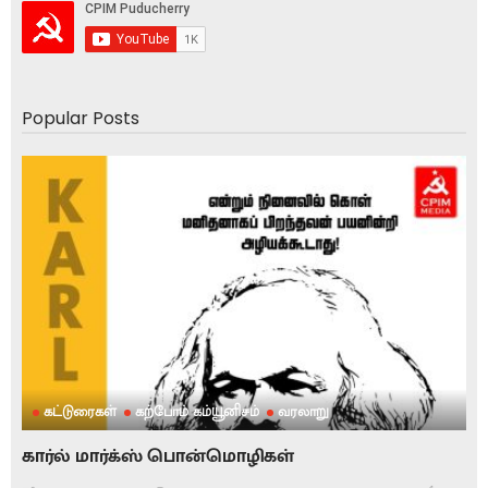
Popular Posts
கட்டுரைகள்
கற்போம் கம்யூனிசம்
வரலாறு
கார்ல் மார்க்ஸ் பொன்மொழிகள்