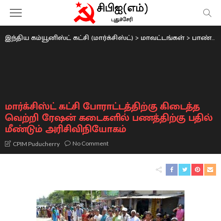
இந்திய கம்யூனிஸ்ட் கட்சி (மார்க்சிஸ்ட்)
>
மாவட்டங்கள்
>
பாண்டிச்சேரி
மார்க்சிஸ்ட் கட்சி போராட்டத்திற்கு கிடைத்த
வெற்றி ரேஷன் கடைகளில் பணத்திற்கு பதில்
மீண்டும் அரிசிவிநியோகம்
No Comment
CPIM Puducherry