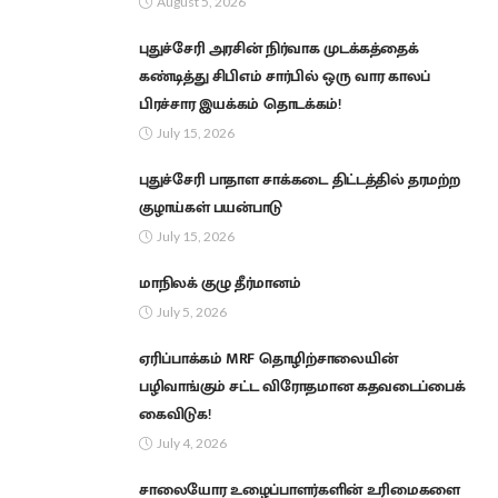
August 5, 2026
புதுச்சேரி அரசின் நிர்வாக முடக்கத்தைக்
கண்டித்து சிபிஎம் சார்பில் ஒரு வார காலப்
பிரச்சார இயக்கம் தொடக்கம்!
July 15, 2026
புதுச்சேரி பாதாள சாக்கடை திட்டத்தில் தரமற்ற
குழாய்கள் பயன்பாடு
July 15, 2026
மாநிலக் குழு தீர்மானம்
July 5, 2026
ஏரிப்பாக்கம் MRF தொழிற்சாலையின்
பழிவாங்கும் சட்ட விரோதமான கதவடைப்பைக்
கைவிடுக!
July 4, 2026
சாலையோர உழைப்பாளர்களின் உரிமைகளை