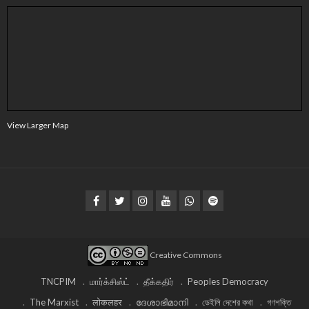
View Larger Map
Creative Commons
TNCPIM
மார்க்சிஸ்ட்
தீக்கதிர்
Peoples Democracy
The Marxist
लोकलहर
ദേശാഭിമാനി
ডেইলি দেশের কথা
গণশক্তি