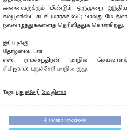
அனைவருக்கும் மீண்டும் ஒருமுறை இந்திய
கம்யூனிஸ்ட் கட்சி (மார்க்சிஸ்ட்) 140வது மே தின
நல்வாழ்த்துக்களைத் தெரிவித்துக் கொள்கிறது.
இப்படிக்கு
தோழமையுடன்
எஸ். ராமச்சந்திரன்) மாநில செயலாளர்,
சிபிஐ(எம்), புதுச்சேரி மாநில குழு.
Tags:
புதுச்சேரி
மே தினம்
SHARE ON FACEBOOK