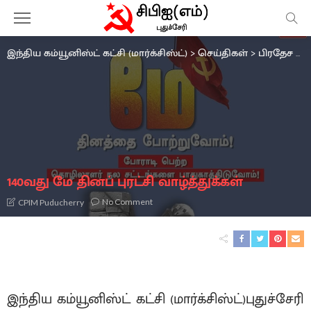
இந்திய கம்யூனிஸ்ட் கட்சி (மார்க்சிஸ்ட்)
>
செய்திகள்
>
பிரதேச செயற்குழு
140வது மே தினப் புரட்சி வாழ்த்துக்கள்
No Comment
CPIM Puducherry
இந்திய கம்யூனிஸ்ட் கட்சி (மார்க்சிஸ்ட்)புதுச்சேரி